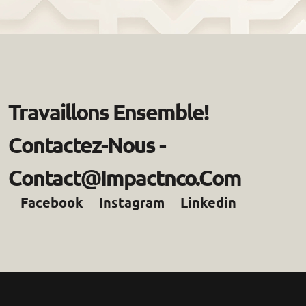
T
R
A
V
A
I
L
L
O
N
S
E
N
S
E
M
B
L
E
!
C
O
N
T
A
C
T
E
Z
-
N
O
U
S
-
C
O
N
T
A
C
T
@
I
M
P
A
C
T
N
C
O
.
C
O
M
Facebook
Instagram
Linkedin