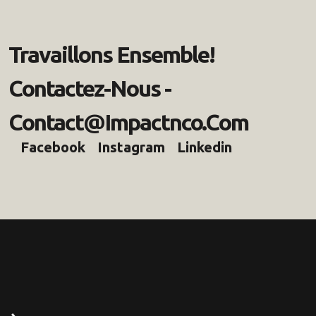
T
R
A
V
A
I
L
L
O
N
S
E
N
S
E
M
B
L
E
!
C
O
N
T
A
C
T
E
Z
-
N
O
U
S
-
C
O
N
T
A
C
T
@
I
M
P
A
C
T
N
C
O
.
C
O
M
Facebook
Instagram
Linkedin